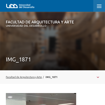
FACULTAD DE ARQUITECTURA Y ARTE
FACULTAD DE ARQUITECTURA Y ARTE
UNIVERSIDAD DEL DESARROLLO
FACULTAD DE ARQUITECTURA
SOBRE LA FACULTAD
CARRERA
IMG_1871
POSTGRADOS Y EDUCACIÓN CONTINUA
MAGÍSTER
Facultad de Arquitectura y Arte
/
IMG_1871
INVESTIGACIÓN APLICADA
VINCULACIÓN CON EL MEDIO