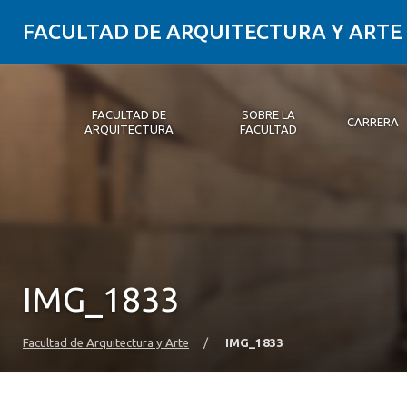
FACULTAD DE ARQUITECTURA Y ARTE
FACULTAD DE
SOBRE LA
CARRERA
ARQUITECTURA
FACULTAD
Facultad de Arquitectura
Sobre la Facultad
Carrera
Postgrados y Educación Continua
Magíster
Investigación aplicada
Vinculación con el Medio
Alumni
PLATAFORMA VUT
IMG_1833
Facultad de Arquitectura y Arte
/
IMG_1833