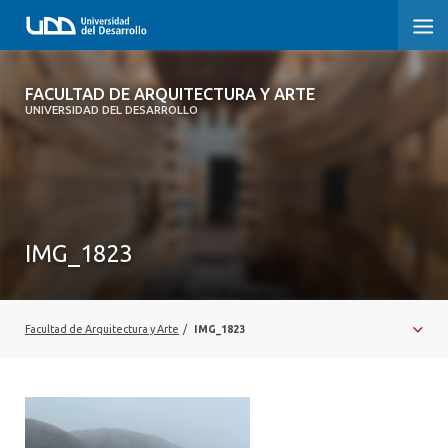
FACULTAD DE ARQUITECTURA Y ARTE
FACULTAD DE ARQUITECTURA Y ARTE
UNIVERSIDAD DEL DESARROLLO
FACULTAD DE ARQUITECTURA
SOBRE LA FACULTAD
CARRERA
IMG_1823
POSTGRADOS Y EDUCACIÓN CONTINUA
MAGÍSTER
Facultad de Arquitectura y Arte
/
IMG_1823
INVESTIGACIÓN APLICADA
VINCULACIÓN CON EL MEDIO