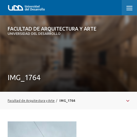
FACULTAD DE ARQUITECTURA Y ARTE
FACULTAD DE ARQUITECTURA Y ARTE
UNIVERSIDAD DEL DESARROLLO
FACULTAD DE ARQUITECTURA
SOBRE LA FACULTAD
CARRERA
IMG_1764
POSTGRADOS Y EDUCACIÓN CONTINUA
MAGÍSTER
Facultad de Arquitectura y Arte
/
IMG_1764
INVESTIGACIÓN APLICADA
VINCULACIÓN CON EL MEDIO