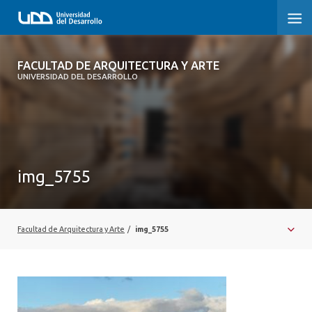
FACULTAD DE ARQUITECTURA Y ARTE
FACULTAD DE ARQUITECTURA Y ARTE
UNIVERSIDAD DEL DESARROLLO
FACULTAD DE ARQUITECTURA
SOBRE LA FACULTAD
CARRERA
img_5755
POSTGRADOS Y EDUCACIÓN CONTINUA
MAGÍSTER
Facultad de Arquitectura y Arte
/
img_5755
INVESTIGACIÓN APLICADA
VINCULACIÓN CON EL MEDIO