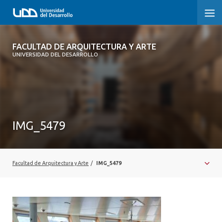
FACULTAD DE ARQUITECTURA Y ARTE
FACULTAD DE ARQUITECTURA Y ARTE
UNIVERSIDAD DEL DESARROLLO
FACULTAD DE ARQUITECTURA
SOBRE LA FACULTAD
CARRERA
IMG_5479
POSTGRADOS Y EDUCACIÓN CONTINUA
MAGÍSTER
Facultad de Arquitectura y Arte
/
IMG_5479
INVESTIGACIÓN APLICADA
VINCULACIÓN CON EL MEDIO