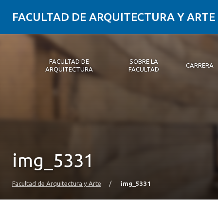
FACULTAD DE ARQUITECTURA Y ARTE
FACULTAD DE
SOBRE LA
CARRERA
ARQUITECTURA
FACULTAD
Facultad de Arquitectura
Sobre la Facultad
Carrera
Postgrados y Educación Continua
Magíster
Investigación aplicada
Vinculación con el Medio
Alumni
PLATAFORMA VUT
img_5331
Facultad de Arquitectura y Arte
/
img_5331