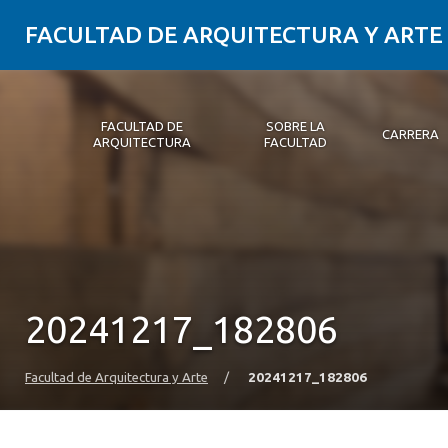
FACULTAD DE ARQUITECTURA Y ARTE
FACULTAD DE
SOBRE LA
CARRERA
ARQUITECTURA
FACULTAD
Facultad de Arquitectura
Sobre la Facultad
Carrera
Postgrados y Educación Continua
Magíster
Investigación aplicada
Vinculación con el Medio
Alumni
PLATAFORMA VUT
20241217_182806
Facultad de Arquitectura y Arte
/
20241217_182806