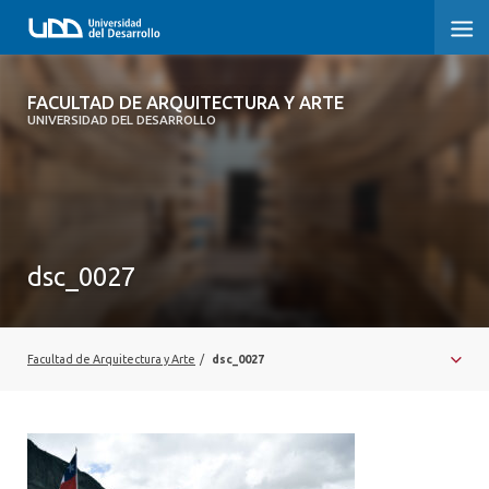
FACULTAD DE ARQUITECTURA Y ARTE
FACULTAD DE ARQUITECTURA Y ARTE
UNIVERSIDAD DEL DESARROLLO
FACULTAD DE ARQUITECTURA
SOBRE LA FACULTAD
CARRERA
dsc_0027
POSTGRADOS Y EDUCACIÓN CONTINUA
MAGÍSTER
Facultad de Arquitectura y Arte
/
dsc_0027
INVESTIGACIÓN APLICADA
VINCULACIÓN CON EL MEDIO