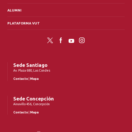
ALUMNI
PLATAFORMA VUT
Twitter
Facebook
YouTube
Instagram
Sede Santiago
Av. Plaza 680, Las Condes
Contacto
|
Mapa
Sede Concepción
Ainavillo 456, Concepción
Contacto
|
Mapa