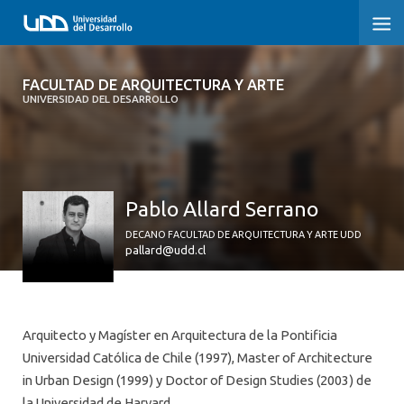
FACULTAD DE ARQUITECTURA Y ARTE
FACULTAD DE ARQUITECTURA Y ARTE
UNIVERSIDAD DEL DESARROLLO
FACULTAD DE ARQUITECTURA
SOBRE LA FACULTAD
Pablo Allard Serrano
CARRERA
DECANO FACULTAD DE ARQUITECTURA Y ARTE UDD
POSTGRADOS Y EDUCACIÓN CONTINUA
pallard@udd.cl
MAGÍSTER
INVESTIGACIÓN APLICADA
Arquitecto y Magíster en Arquitectura de la Pontificia
Universidad Católica de Chile (1997), Master of Architecture
VINCULACIÓN CON EL MEDIO
in Urban Design (1999) y Doctor of Design Studies (2003) de
la Universidad de Harvard.