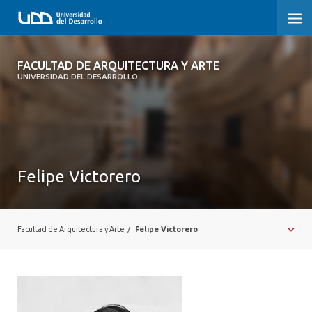
FACULTAD DE ARQUITECTURA Y ARTE
FACULTAD DE ARQUITECTURA Y ARTE
UNIVERSIDAD DEL DESARROLLO
FACULTAD DE ARQUITECTURA
SOBRE LA FACULTAD
CARRERA
Felipe Victorero
POSTGRADOS Y EDUCACIÓN CONTINUA
MAGÍSTER
Facultad de Arquitectura y Arte
/
Felipe Victorero
INVESTIGACIÓN APLICADA
VINCULACIÓN CON EL MEDIO