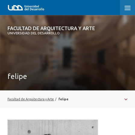
FACULTAD DE ARQUITECTURA Y ARTE
FACULTAD DE ARQUITECTURA Y ARTE
UNIVERSIDAD DEL DESARROLLO
FACULTAD DE ARQUITECTURA
SOBRE LA FACULTAD
CARRERA
felipe
POSTGRADOS Y EDUCACIÓN CONTINUA
MAGÍSTER
Facultad de Arquitectura y Arte
/
felipe
INVESTIGACIÓN APLICADA
VINCULACIÓN CON EL MEDIO