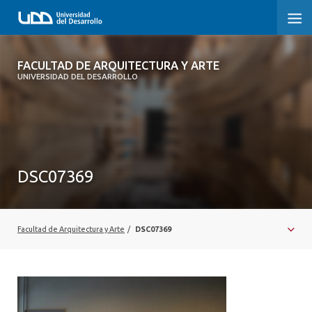
FACULTAD DE ARQUITECTURA Y ARTE
FACULTAD DE ARQUITECTURA Y ARTE
UNIVERSIDAD DEL DESARROLLO
FACULTAD DE ARQUITECTURA
SOBRE LA FACULTAD
CARRERA
DSC07369
POSTGRADOS Y EDUCACIÓN CONTINUA
MAGÍSTER
Facultad de Arquitectura y Arte
/
DSC07369
INVESTIGACIÓN APLICADA
VINCULACIÓN CON EL MEDIO