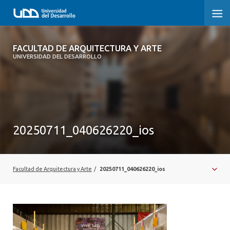
FACULTAD DE ARQUITECTURA Y ARTE
FACULTAD DE ARQUITECTURA Y ARTE
UNIVERSIDAD DEL DESARROLLO
FACULTAD DE ARQUITECTURA
SOBRE LA FACULTAD
CARRERA
20250711_040626220_ios
POSTGRADOS Y EDUCACIÓN CONTINUA
MAGÍSTER
Facultad de Arquitectura y Arte
/
20250711_040626220_ios
INVESTIGACIÓN APLICADA
VINCULACIÓN CON EL MEDIO