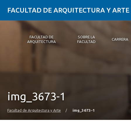
FACULTAD DE ARQUITECTURA Y ARTE
FACULTAD DE
SOBRE LA
CARRERA
ARQUITECTURA
FACULTAD
Facultad de Arquitectura
Sobre la Facultad
Carrera
Postgrados y Educación Continua
Magíster
Investigación aplicada
Vinculación con el Medio
Alumni
PLATAFORMA VUT
img_3673-1
Facultad de Arquitectura y Arte
/
img_3673-1