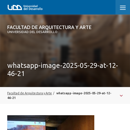
FACULTAD DE ARQUITECTURA Y ARTE
FACULTAD DE ARQUITECTURA Y ARTE
UNIVERSIDAD DEL DESARROLLO
FACULTAD DE ARQUITECTURA
SOBRE LA FACULTAD
whatsapp-image-2025-05-29-at-12-
CARRERA
46-21
POSTGRADOS Y EDUCACIÓN CONTINUA
MAGÍSTER
Facultad de Arquitectura y Arte
/
whatsapp-image-2025-05-29-at-12-
46-21
INVESTIGACIÓN APLICADA
VINCULACIÓN CON EL MEDIO