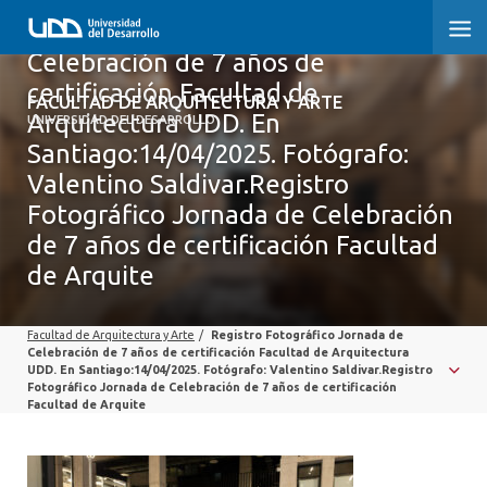
Registro Fotográfico Jornada de
Celebración de 7 años de
certificación Facultad de
FACULTAD DE ARQUITECTURA Y ARTE
FACULTAD DE ARQUITECTURA Y ARTE
Arquitectura UDD. En
UNIVERSIDAD DEL DESARROLLO
Santiago:14/04/2025. Fotógrafo:
FACULTAD DE ARQUITECTURA
Valentino Saldivar.Registro
SOBRE LA FACULTAD
Fotográfico Jornada de Celebración
de 7 años de certificación Facultad
CARRERA
de Arquite
POSTGRADOS Y EDUCACIÓN CONTINUA
Facultad de Arquitectura y Arte
/
Registro Fotográfico Jornada de
MAGÍSTER
Celebración de 7 años de certificación Facultad de Arquitectura
UDD. En Santiago:14/04/2025. Fotógrafo: Valentino Saldivar.Registro
Fotográfico Jornada de Celebración de 7 años de certificación
INVESTIGACIÓN APLICADA
Facultad de Arquite
VINCULACIÓN CON EL MEDIO