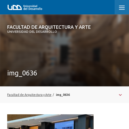
FACULTAD DE ARQUITECTURA Y ARTE
FACULTAD DE ARQUITECTURA Y ARTE
UNIVERSIDAD DEL DESARROLLO
FACULTAD DE ARQUITECTURA
SOBRE LA FACULTAD
CARRERA
img_0636
POSTGRADOS Y EDUCACIÓN CONTINUA
MAGÍSTER
Facultad de Arquitectura y Arte
/
img_0636
INVESTIGACIÓN APLICADA
VINCULACIÓN CON EL MEDIO