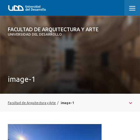
FACULTAD DE ARQUITECTURA Y ARTE
FACULTAD DE ARQUITECTURA Y ARTE
UNIVERSIDAD DEL DESARROLLO
FACULTAD DE ARQUITECTURA
SOBRE LA FACULTAD
CARRERA
image-1
POSTGRADOS Y EDUCACIÓN CONTINUA
MAGÍSTER
Facultad de Arquitectura y Arte
/
image-1
INVESTIGACIÓN APLICADA
VINCULACIÓN CON EL MEDIO