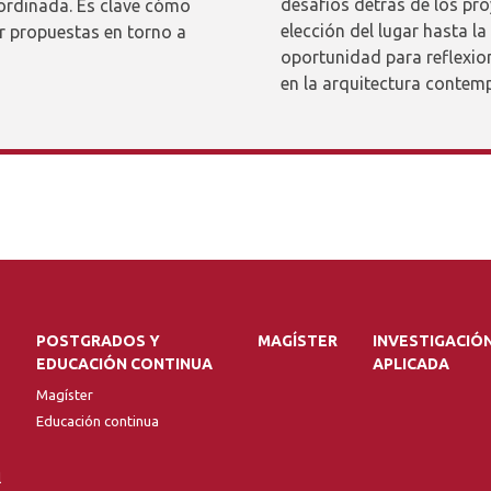
desafíos detrás de los pr
oordinada. Es clave cómo
elección del lugar hasta l
r propuestas en torno a
oportunidad para reflexion
en la arquitectura contem
POSTGRADOS Y
MAGÍSTER
INVESTIGACIÓ
EDUCACIÓN CONTINUA
APLICADA
Magíster
Educación continua
l