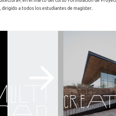
itectura», en el marco del curso Formulación de Proyect
, dirigido a todos los estudiantes de magíster.