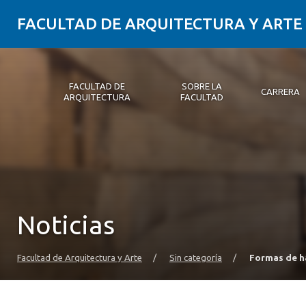
FACULTAD DE ARQUITECTURA Y ARTE
FACULTAD DE
SOBRE LA
CARRERA
ARQUITECTURA
FACULTAD
Facultad de Arquitectura
Sobre la Facultad
Carrera
Postgrados y Educación Continua
Magíster
Investigación aplicada
Vinculación con el Medio
Alumni
PLATAFORMA VUT
Noticias
Facultad de Arquitectura y Arte
/
Sin categoría
/
Formas de h