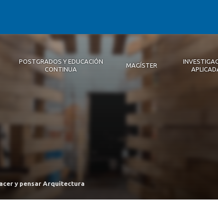
POSTGRADOS Y EDUCACIÓN
INVESTIGA
MAGÍSTER
CONTINUA
APLICAD
Autoridades
Descripción
Magíster
Noticias 2026
Equipo Concepción
Becas
Registro de Encuentros
Infraestructura
Internacional
Publicaciones
acer y pensar Arquitectura