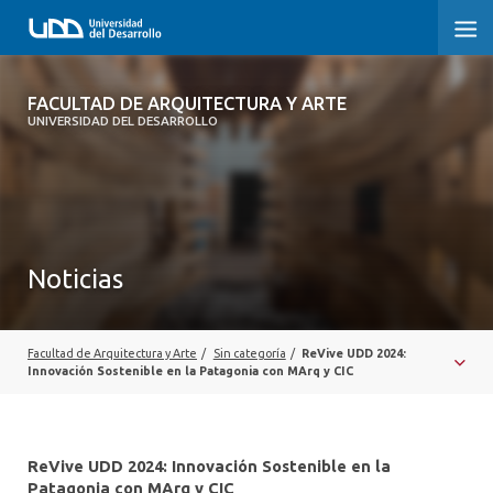
FACULTAD DE ARQUITECTURA Y ARTE
FACULTAD DE ARQUITECTURA Y ARTE
UNIVERSIDAD DEL DESARROLLO
FACULTAD DE ARQUITECTURA
SOBRE LA FACULTAD
CARRERA
Noticias
POSTGRADOS Y EDUCACIÓN CONTINUA
MAGÍSTER
Facultad de Arquitectura y Arte
/
Sin categoría
/
ReVive UDD 2024:
Innovación Sostenible en la Patagonia con MArq y CIC
INVESTIGACIÓN APLICADA
VINCULACIÓN CON EL MEDIO
ReVive UDD 2024: Innovación Sostenible en la
Patagonia con MArq y CIC