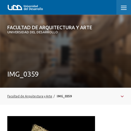
FACULTAD DE ARQUITECTURA Y ARTE
FACULTAD DE ARQUITECTURA Y ARTE
UNIVERSIDAD DEL DESARROLLO
FACULTAD DE ARQUITECTURA
SOBRE LA FACULTAD
CARRERA
IMG_0359
POSTGRADOS Y EDUCACIÓN CONTINUA
MAGÍSTER
Facultad de Arquitectura y Arte
/
IMG_0359
INVESTIGACIÓN APLICADA
VINCULACIÓN CON EL MEDIO