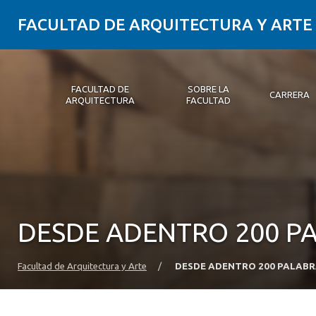
FACULTAD DE ARQUITECTURA Y ARTE
FACULTAD DE
SOBRE LA
CARRERA
ARQUITECTURA
FACULTAD
Facultad de Arquitectura
Sobre la Facultad
Carrera
Postgrados y Educación Continua
Magíster
Investigación aplicada
Vinculación con el Medio
Alumni
PLATAFORMA VUT
DESDE ADENTRO 200 P
Facultad de Arquitectura y Arte
/
DESDE ADENTRO 200 PALAB