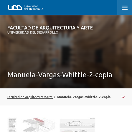
FACULTAD DE ARQUITECTURA Y ARTE
FACULTAD DE ARQUITECTURA Y ARTE
UNIVERSIDAD DEL DESARROLLO
FACULTAD DE ARQUITECTURA
SOBRE LA FACULTAD
CARRERA
Manuela-Vargas-Whittle-2-copia
POSTGRADOS Y EDUCACIÓN CONTINUA
MAGÍSTER
Facultad de Arquitectura y Arte
/
Manuela-Vargas-Whittle-2-copia
INVESTIGACIÓN APLICADA
VINCULACIÓN CON EL MEDIO