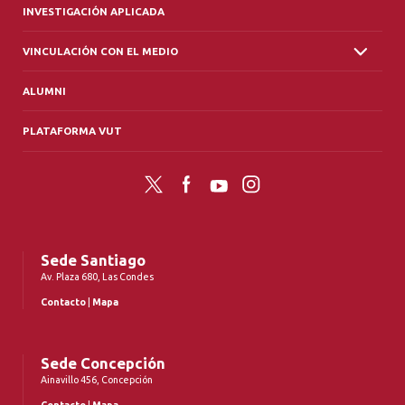
INVESTIGACIÓN APLICADA
VINCULACIÓN CON EL MEDIO
ALUMNI
PLATAFORMA VUT
Twitter
Facebook
YouTube
Instagram
Sede Santiago
Av. Plaza 680, Las Condes
Contacto
|
Mapa
Sede Concepción
Ainavillo 456, Concepción