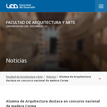
FACULTAD DE ARQUITECTURA Y ARTE
FACULTAD DE ARQUITECTURA Y ARTE
UNIVERSIDAD DEL DESARROLLO
FACULTAD DE ARQUITECTURA
SOBRE LA FACULTAD
CARRERA
Noticias
POSTGRADOS Y EDUCACIÓN CONTINUA
MAGÍSTER
Facultad de Arquitectura y Arte
/
Noticias
/
Alumna de Arquitectura
destaca en concurso nacional de madera Corma
INVESTIGACIÓN APLICADA
VINCULACIÓN CON EL MEDIO
Alumna de Arquitectura destaca en concurso nacional
de madera Corma