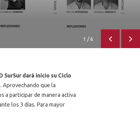
1
/
6
Anterior
Sigu
 SurSur dará inicio su Ciclo
. Aprovechando que la
s a participar de manera activa
ante los 3 días. Para mayor