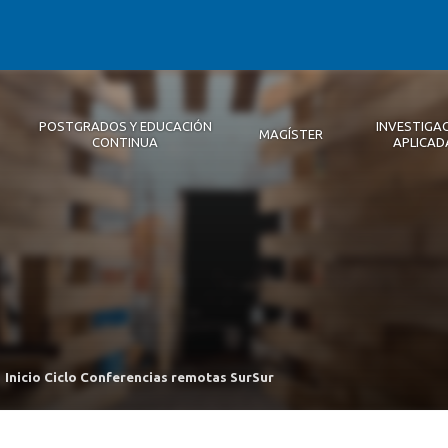
POSTGRADOS Y EDUCACIÓN
INVESTIGA
MAGÍSTER
CONTINUA
APLICAD
Autoridades
Descripción
Magíster
Noticias 2026
Equipo Concepción
Becas
Registro de Encuentros
Infraestructura
Internacional
Publicaciones
Inicio Ciclo Conferencias remotas SurSur