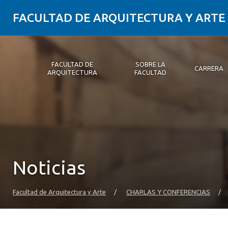
FACULTAD DE ARQUITECTURA Y ARTE
FACULTAD DE
SOBRE LA
CARRERA
ARQUITECTURA
FACULTAD
Facultad de Arquitectura
Sobre la Facultad
Carrera
Postgrados y Educación Continua
Magíster
Investigación aplicada
Vinculación con el Medio
Alumni
PLATAFORMA VUT
Noticias
Facultad de Arquitectura y Arte
/
CHARLAS Y CONFERENCIAS
/