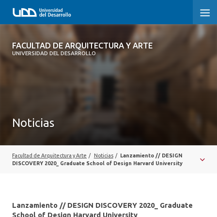
FACULTAD DE ARQUITECTURA Y ARTE
FACULTAD DE ARQUITECTURA Y ARTE
UNIVERSIDAD DEL DESARROLLO
FACULTAD DE ARQUITECTURA
SOBRE LA FACULTAD
CARRERA
Noticias
POSTGRADOS Y EDUCACIÓN CONTINUA
MAGÍSTER
Facultad de Arquitectura y Arte
/
Noticias
/
Lanzamiento // DESIGN
DISCOVERY 2020_ Graduate School of Design Harvard University
INVESTIGACIÓN APLICADA
VINCULACIÓN CON EL MEDIO
Lanzamiento // DESIGN DISCOVERY 2020_ Graduate
School of Design Harvard University