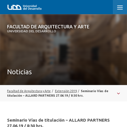
FACULTAD DE ARQUITECTURA Y ARTE
FACULTAD DE ARQUITECTURA Y ARTE
UNIVERSIDAD DEL DESARROLLO
FACULTAD DE ARQUITECTURA
SOBRE LA FACULTAD
CARRERA
Noticias
POSTGRADOS Y EDUCACIÓN CONTINUA
MAGÍSTER
Facultad de Arquitectura y Arte
/
Extensión 2019
/
Seminario Vías de
titulación – ALLARD PARTNERS 27.06.19 / 8:30 hrs.
INVESTIGACIÓN APLICADA
VINCULACIÓN CON EL MEDIO
Seminario Vías de titulación – ALLARD PARTNERS
27.06.19 / 8:30 hrs.