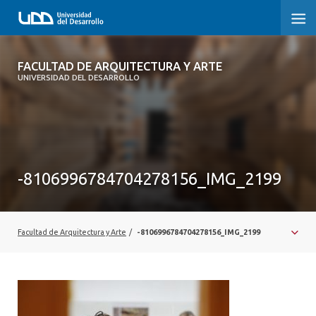
FACULTAD DE ARQUITECTURA Y ARTE
FACULTAD DE ARQUITECTURA Y ARTE
UNIVERSIDAD DEL DESARROLLO
FACULTAD DE ARQUITECTURA
SOBRE LA FACULTAD
CARRERA
-8106996784704278156_IMG_2199
POSTGRADOS Y EDUCACIÓN CONTINUA
MAGÍSTER
Facultad de Arquitectura y Arte
/
-8106996784704278156_IMG_2199
INVESTIGACIÓN APLICADA
VINCULACIÓN CON EL MEDIO