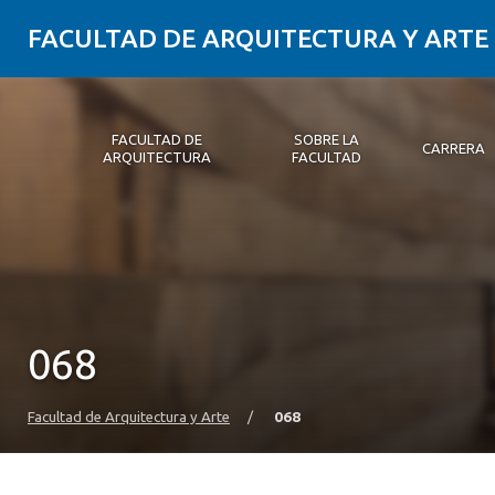
FACULTAD DE ARQUITECTURA Y ARTE
FACULTAD DE
SOBRE LA
CARRERA
ARQUITECTURA
FACULTAD
Facultad de Arquitectura
Sobre la Facultad
Carrera
Postgrados y Educación Continua
Magíster
Investigación aplicada
Vinculación con el Medio
Alumni
PLATAFORMA VUT
068
Facultad de Arquitectura y Arte
/
068