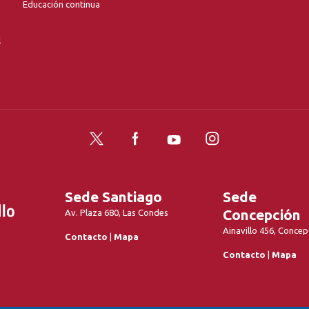
Educación continua
l
Twitter
Facebook
YouTube
Instagram
Sede Santiago
Sede
Concepción
Av. Plaza 680, Las Condes
Ainavillo 456, Concep
Contacto
|
Mapa
Contacto
|
Mapa