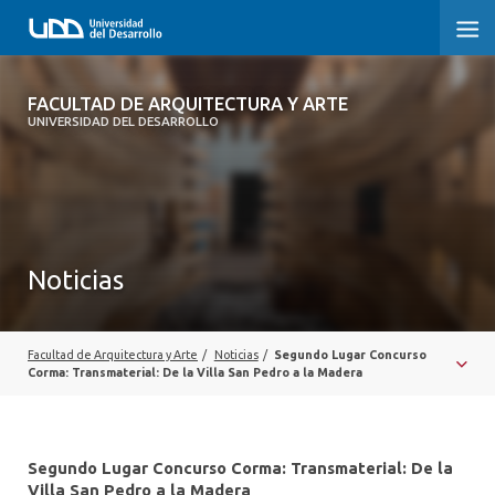
FACULTAD DE ARQUITECTURA Y ARTE
FACULTAD DE ARQUITECTURA Y ARTE
UNIVERSIDAD DEL DESARROLLO
FACULTAD DE ARQUITECTURA
SOBRE LA FACULTAD
CARRERA
Noticias
POSTGRADOS Y EDUCACIÓN CONTINUA
MAGÍSTER
Facultad de Arquitectura y Arte
/
Noticias
/
Segundo Lugar Concurso
Corma: Transmaterial: De la Villa San Pedro a la Madera
INVESTIGACIÓN APLICADA
VINCULACIÓN CON EL MEDIO
Segundo Lugar Concurso Corma: Transmaterial: De la
Villa San Pedro a la Madera