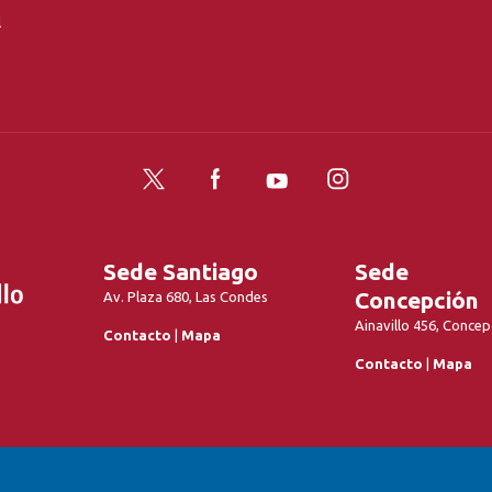
l
Twitter
Facebook
YouTube
Instagram
Sede Santiago
Sede
Concepción
Av. Plaza 680, Las Condes
Ainavillo 456, Concep
Contacto
|
Mapa
Contacto
|
Mapa