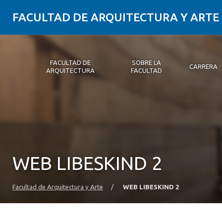
FACULTAD DE ARQUITECTURA Y ARTE
FACULTAD DE
SOBRE LA
CARRERA
ARQUITECTURA
FACULTAD
Facultad de Arquitectura
Sobre la Facultad
Carrera
Postgrados y Educación Continua
Magíster
Investigación aplicada
Vinculación con el Medio
Alumni
PLATAFORMA VUT
WEB LIBESKIND 2
Facultad de Arquitectura y Arte
/
WEB LIBESKIND 2