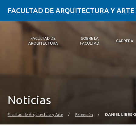
FACULTAD DE ARQUITECTURA Y ARTE
FACULTAD DE
SOBRE LA
CARRERA
ARQUITECTURA
FACULTAD
Facultad de Arquitectura
Sobre la Facultad
Carrera
Postgrados y Educación Continua
Magíster
Investigación aplicada
Vinculación con el Medio
Alumni
PLATAFORMA VUT
Noticias
Facultad de Arquitectura y Arte
/
Extensión
/
DANIEL LIBES