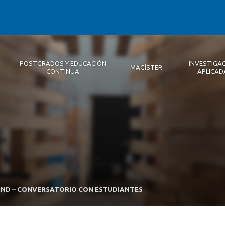
POSTGRADOS Y EDUCACIÓN
INVESTIGA
MAGÍSTER
CONTINUA
APLICAD
Autoridades
Descripción
Magíster
Noticias 2026
Equipo Concepción
Becas
Registro de Encuentros
Infraestructura
Internacional
Publicaciones
KIND – CONVERSATORIO CON ESTUDIANTES