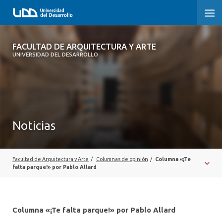
FACULTAD DE ARQUITECTURA Y ARTE
FACULTAD DE ARQUITECTURA Y ARTE
UNIVERSIDAD DEL DESARROLLO
FACULTAD DE ARQUITECTURA
SOBRE LA FACULTAD
CARRERA
Noticias
POSTGRADOS Y EDUCACIÓN CONTINUA
MAGÍSTER
Facultad de Arquitectura y Arte
/
Columnas de opinión
/
Columna «¡Te
falta parque!» por Pablo Allard
INVESTIGACIÓN APLICADA
VINCULACIÓN CON EL MEDIO
Columna «¡Te falta parque!» por Pablo Allard