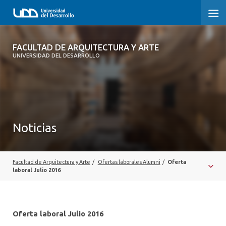
FACULTAD DE ARQUITECTURA Y ARTE
FACULTAD DE ARQUITECTURA Y ARTE
UNIVERSIDAD DEL DESARROLLO
FACULTAD DE ARQUITECTURA
SOBRE LA FACULTAD
CARRERA
Noticias
POSTGRADOS Y EDUCACIÓN CONTINUA
MAGÍSTER
Facultad de Arquitectura y Arte
/
Ofertas laborales Alumni
/
Oferta
laboral Julio 2016
INVESTIGACIÓN APLICADA
VINCULACIÓN CON EL MEDIO
Oferta laboral Julio 2016