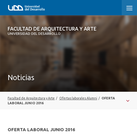
FACULTAD DE ARQUITECTURA Y ARTE
FACULTAD DE ARQUITECTURA Y ARTE
UNIVERSIDAD DEL DESARROLLO
FACULTAD DE ARQUITECTURA
SOBRE LA FACULTAD
CARRERA
Noticias
POSTGRADOS Y EDUCACIÓN CONTINUA
MAGÍSTER
Facultad de Arquitectura y Arte
/
Ofertas laborales Alumni
/
OFERTA
LABORAL JUNIO 2016
INVESTIGACIÓN APLICADA
VINCULACIÓN CON EL MEDIO
OFERTA LABORAL JUNIO 2016