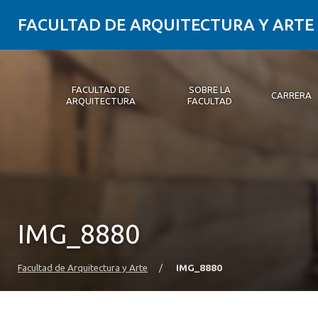
FACULTAD DE ARQUITECTURA Y ARTE
FACULTAD DE
SOBRE LA
CARRERA
ARQUITECTURA
FACULTAD
Facultad de Arquitectura
Sobre la Facultad
Carrera
Postgrados y Educación Continua
Magíster
Investigación aplicada
Vinculación con el Medio
Alumni
PLATAFORMA VUT
IMG_8880
Facultad de Arquitectura y Arte
/
IMG_8880