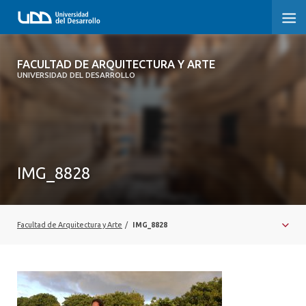
FACULTAD DE ARQUITECTURA Y ARTE
FACULTAD DE ARQUITECTURA Y ARTE
UNIVERSIDAD DEL DESARROLLO
FACULTAD DE ARQUITECTURA
SOBRE LA FACULTAD
CARRERA
IMG_8828
POSTGRADOS Y EDUCACIÓN CONTINUA
MAGÍSTER
Facultad de Arquitectura y Arte
/
IMG_8828
INVESTIGACIÓN APLICADA
VINCULACIÓN CON EL MEDIO