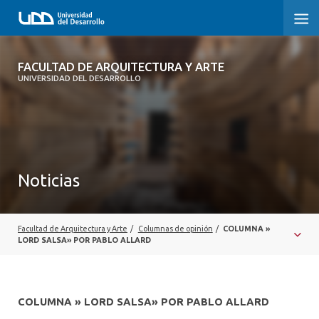
FACULTAD DE ARQUITECTURA Y ARTE
FACULTAD DE ARQUITECTURA Y ARTE
UNIVERSIDAD DEL DESARROLLO
FACULTAD DE ARQUITECTURA
SOBRE LA FACULTAD
CARRERA
Noticias
POSTGRADOS Y EDUCACIÓN CONTINUA
MAGÍSTER
Facultad de Arquitectura y Arte
/
Columnas de opinión
/
COLUMNA »
LORD SALSA» POR PABLO ALLARD
INVESTIGACIÓN APLICADA
VINCULACIÓN CON EL MEDIO
COLUMNA » LORD SALSA» POR PABLO ALLARD