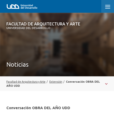
FACULTAD DE ARQUITECTURA Y ARTE
FACULTAD DE ARQUITECTURA Y ARTE
UNIVERSIDAD DEL DESARROLLO
FACULTAD DE ARQUITECTURA
SOBRE LA FACULTAD
CARRERA
Noticias
POSTGRADOS Y EDUCACIÓN CONTINUA
MAGÍSTER
Facultad de Arquitectura y Arte
/
Extensión
/
Conversación OBRA DEL
AÑO UDD
INVESTIGACIÓN APLICADA
VINCULACIÓN CON EL MEDIO
Conversación OBRA DEL AÑO UDD