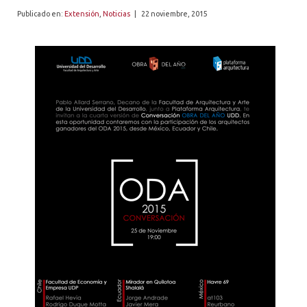
ALUMNI
Publicado en:
Extensión
,
Noticias
|
22 noviembre, 2015
PLATAFORMA VUT