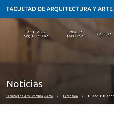
FACULTAD DE ARQUITECTURA Y ARTE
FACULTAD DE
SOBRE LA
CARRERA
ARQUITECTURA
FACULTAD
Facultad de Arquitectura
Sobre la Facultad
Carrera
Postgrados y Educación Continua
Magíster
Investigación aplicada
Vinculación con el Medio
Alumni
PLATAFORMA VUT
Noticias
Facultad de Arquitectura y Arte
/
Extensión
/
Dueto 3: Diseño