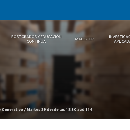
POSTGRADOS Y EDUCACIÓN
INVESTIGA
MAGÍSTER
CONTINUA
APLICAD
Autoridades
Descripción
Magíster
Noticias 2026
Equipo Concepción
Becas
Registro de Encuentros
Infraestructura
Internacional
Publicaciones
 Generativo / Martes 29 desde las 18:30 aud 114