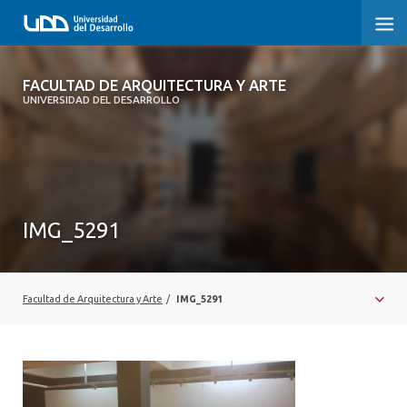
FACULTAD DE ARQUITECTURA Y ARTE
FACULTAD DE ARQUITECTURA Y ARTE
UNIVERSIDAD DEL DESARROLLO
FACULTAD DE ARQUITECTURA
SOBRE LA FACULTAD
CARRERA
IMG_5291
POSTGRADOS Y EDUCACIÓN CONTINUA
MAGÍSTER
Facultad de Arquitectura y Arte
/
IMG_5291
INVESTIGACIÓN APLICADA
VINCULACIÓN CON EL MEDIO