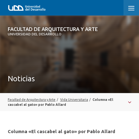
FACULTAD DE ARQUITECTURA Y ARTE
FACULTAD DE ARQUITECTURA Y ARTE
UNIVERSIDAD DEL DESARROLLO
FACULTAD DE ARQUITECTURA
SOBRE LA FACULTAD
CARRERA
Noticias
POSTGRADOS Y EDUCACIÓN CONTINUA
MAGÍSTER
Facultad de Arquitectura y Arte
/
Vida Universitaria
/
Columna «El
cascabel al gato» por Pablo Allard
INVESTIGACIÓN APLICADA
VINCULACIÓN CON EL MEDIO
Columna «El cascabel al gato» por Pablo Allard