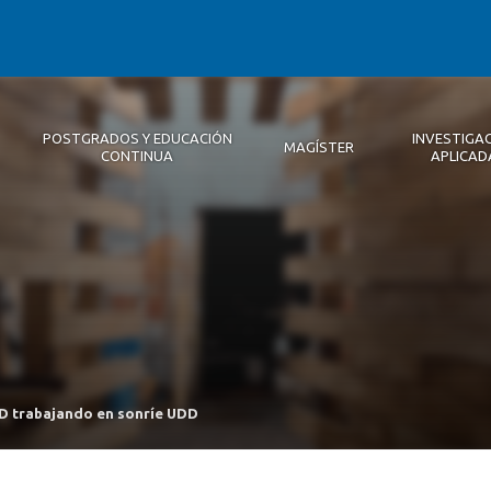
POSTGRADOS Y EDUCACIÓN
INVESTIGA
MAGÍSTER
CONTINUA
APLICAD
Autoridades
Descripción
Magíster
Noticias 2026
Equipo Concepción
Becas
Registro de Encuentros
Infraestructura
Internacional
Publicaciones
 trabajando en sonríe UDD