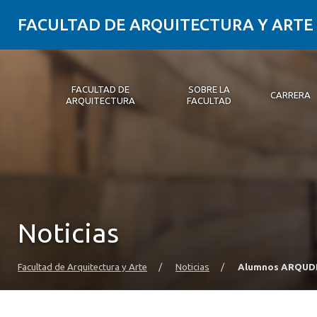
FACULTAD DE ARQUITECTURA Y ARTE
FACULTAD DE
SOBRE LA
CARRERA
ARQUITECTURA
FACULTAD
Facultad de Arquitectura
Sobre la Facultad
Carrera
Postgrados y Educación Continua
Magíster
Investigación aplicada
Vinculación con el Medio
Alumni
PLATAFORMA VUT
Noticias
Facultad de Arquitectura y Arte
/
Noticias
/
Alumnos ARQUDD