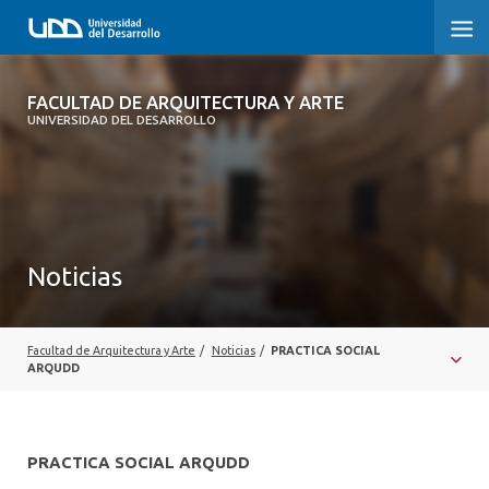
FACULTAD DE ARQUITECTURA Y ARTE
FACULTAD DE ARQUITECTURA Y ARTE
UNIVERSIDAD DEL DESARROLLO
FACULTAD DE ARQUITECTURA
SOBRE LA FACULTAD
CARRERA
Noticias
POSTGRADOS Y EDUCACIÓN CONTINUA
MAGÍSTER
Facultad de Arquitectura y Arte
/
Noticias
/
PRACTICA SOCIAL
ARQUDD
INVESTIGACIÓN APLICADA
VINCULACIÓN CON EL MEDIO
PRACTICA SOCIAL ARQUDD