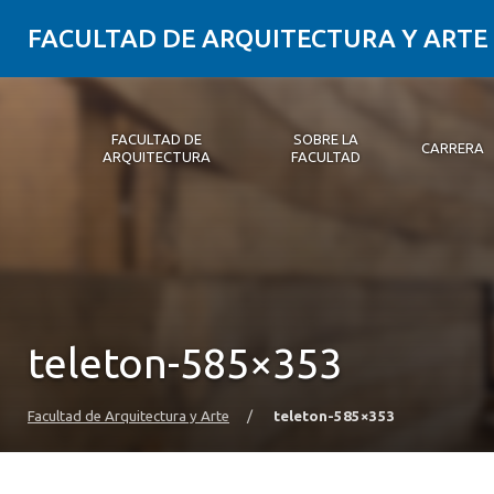
FACULTAD DE ARQUITECTURA Y ARTE
FACULTAD DE
SOBRE LA
CARRERA
ARQUITECTURA
FACULTAD
Facultad de Arquitectura
Sobre la Facultad
Carrera
Postgrados y Educación Continua
Magíster
Investigación aplicada
Vinculación con el Medio
Alumni
PLATAFORMA VUT
teleton-585×353
Facultad de Arquitectura y Arte
/
teleton-585×353