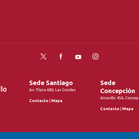
l
Twitter
Facebook
YouTube
Instagram
Sede Santiago
Sede
Concepción
Av. Plaza 680, Las Condes
Ainavillo 456, Concep
Contacto
|
Mapa
Contacto
|
Mapa