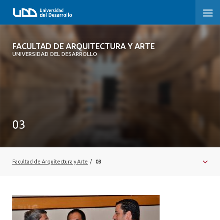
FACULTAD DE ARQUITECTURA Y ARTE
FACULTAD DE ARQUITECTURA Y ARTE
UNIVERSIDAD DEL DESARROLLO
FACULTAD DE ARQUITECTURA
SOBRE LA FACULTAD
CARRERA
03
POSTGRADOS Y EDUCACIÓN CONTINUA
MAGÍSTER
Facultad de Arquitectura y Arte
/
03
INVESTIGACIÓN APLICADA
VINCULACIÓN CON EL MEDIO