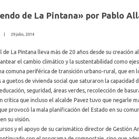
ndo de La Pintana» por Pablo All
|
29 julio, 2014
 de La Pintana lleva más de 20 años desde su creación al 
lantear el cambio climático y la sustentabilidad como ejes
a comuna periférica de transición urbano-rural, que en lo
s a guetos de vivienda social que saturaron la capacidad 
educación, seguridad, áreas verdes, recolección de basur
an crítica que incluso el alcalde Pavez tuvo que negarle m
que provocó la mala planificación del Estado en su comun
en su visión.
rsos y el apoyo de su carismático director de Gestión A
continuado con el programa de compostaje, sino que ade