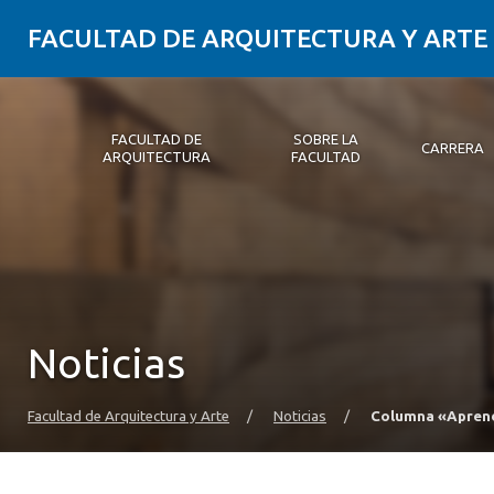
FACULTAD DE ARQUITECTURA Y ARTE
FACULTAD DE
SOBRE LA
CARRERA
ARQUITECTURA
FACULTAD
Facultad de Arquitectura
Sobre la Facultad
Carrera
Postgrados y Educación Continua
Magíster
Investigación aplicada
Vinculación con el Medio
Alumni
PLATAFORMA VUT
Noticias
Facultad de Arquitectura y Arte
/
Noticias
/
Columna «Aprend