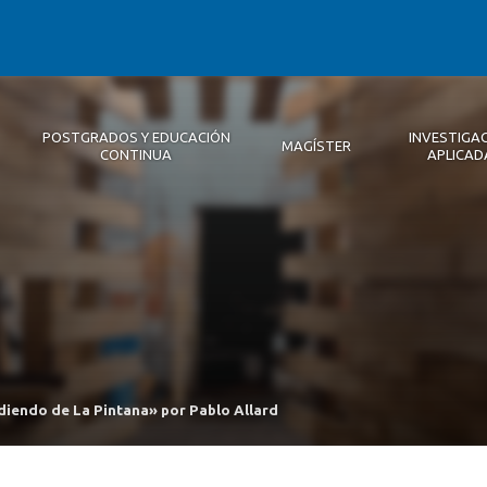
POSTGRADOS Y EDUCACIÓN
INVESTIGA
MAGÍSTER
CONTINUA
APLICAD
Autoridades
Descripción
Magíster
Noticias 2026
Equipo Concepción
Becas
Registro de Encuentros
Infraestructura
Internacional
Publicaciones
iendo de La Pintana» por Pablo Allard