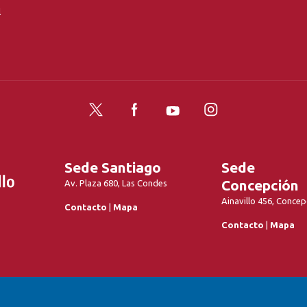
l
Twitter
Facebook
YouTube
Instagram
Sede Santiago
Sede
Concepción
Av. Plaza 680, Las Condes
Ainavillo 456, Concep
Contacto
|
Mapa
Contacto
|
Mapa