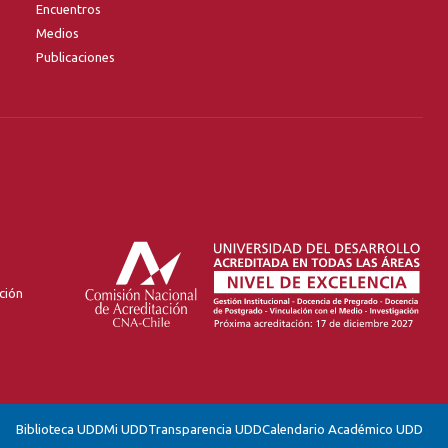
Encuentros
Medios
Publicaciones
ción
Biblioteca UDD
Mi UDD
Transparencia UDD
Calendario Académico UDD