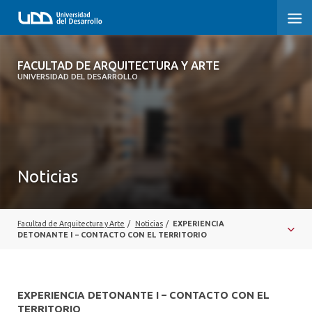
FACULTAD DE ARQUITECTURA Y ARTE
FACULTAD DE ARQUITECTURA Y ARTE
UNIVERSIDAD DEL DESARROLLO
FACULTAD DE ARQUITECTURA
SOBRE LA FACULTAD
CARRERA
Noticias
POSTGRADOS Y EDUCACIÓN CONTINUA
MAGÍSTER
Facultad de Arquitectura y Arte
/
Noticias
/
EXPERIENCIA
DETONANTE I – CONTACTO CON EL TERRITORIO
INVESTIGACIÓN APLICADA
VINCULACIÓN CON EL MEDIO
EXPERIENCIA DETONANTE I – CONTACTO CON EL
TERRITORIO