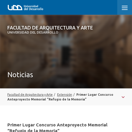
FACULTAD DE ARQUITECTURA Y ARTE
FACULTAD DE ARQUITECTURA Y ARTE
UNIVERSIDAD DEL DESARROLLO
FACULTAD DE ARQUITECTURA
SOBRE LA FACULTAD
CARRERA
Noticias
POSTGRADOS Y EDUCACIÓN CONTINUA
MAGÍSTER
Facultad de Arquitectura y Arte
/
Extensión
/
Primer Lugar Concurso
Anteproyecto Memorial “Refugio de la Memoria”
INVESTIGACIÓN APLICADA
VINCULACIÓN CON EL MEDIO
Primer Lugar Concurso Anteproyecto Memorial
“Refugio de la Memoria”